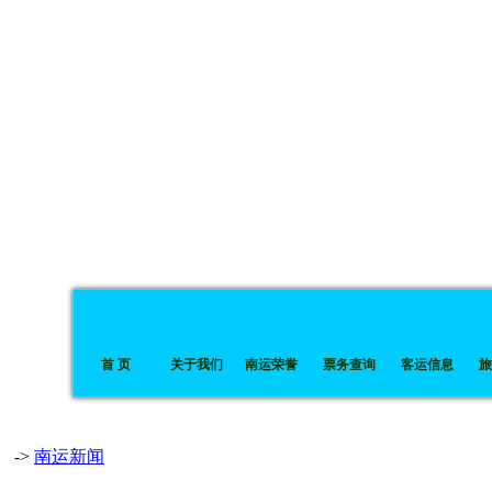
首 页
关于我们
南运荣誉
票务查询
客运信息
旅
->
南运新闻