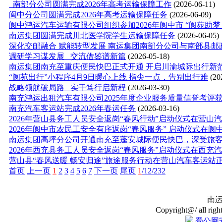
南部分公司圆满完成2026年高考运输保障工作
(2026-06-11)
阆中分公司圆满完成2026年高考运输保障任务
(2026-06-09)
阆中鸿运汽车运输有限公司组织参加2026年阆中市 “阆苑助梦 爱
南运集团圆满完成川北医学院学生运输保障任务
(2026-06-05)
深化交邮融合 赋能转型发展 南运集团南部分公司与南部县邮政
调研学习谋发展 交流借鉴谱新篇
(2026-05-18)
南运集团南充至重庆便民快巴正式开通 开启川渝城际出行新
“阆苑出行”小程序4月9日暖心上线 指尖一点，告别出行难
(20
战略领航破局路 实干笃行启新程
(2026-03-30)
南充鸿运出租汽车有限公司2025年度企业服务质量信誉考评
南充汽车客运站完成2026年春运任务
(2026-03-16)
2026年营山县务工人员安全返岗“春风行动”启动仪式在营山
2026年阆中市农民工安全有序返岗“春风服务” 启动仪式在阆中
南运集团高坪分公司开通南充至蓬安城际便民快巴，深受旅
2026年西充县务工人员安全返岗“春风服务”启动仪式在西充汽
营山县“春风送暖 畅安归途”旅途服务行动在营山汽车客运站
首页
上一页
1
2
3
4
5
6
7
下一页
尾页
1
/12/232
南
Copyright@/ all righ
蜀公网安备