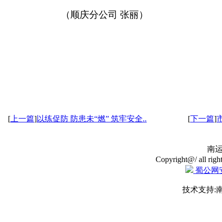
（顺庆分公司 张丽）
[
上一篇
]
以练促防 防患未“燃” 筑牢安全..
[
下一篇
]
南
Copyright@/ all righ
蜀公网安备
技术支持: