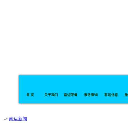
首 页
关于我们
南运荣誉
票务查询
客运信息
旅
->
南运新闻