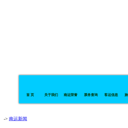
首 页
关于我们
南运荣誉
票务查询
客运信息
旅
->
南运新闻