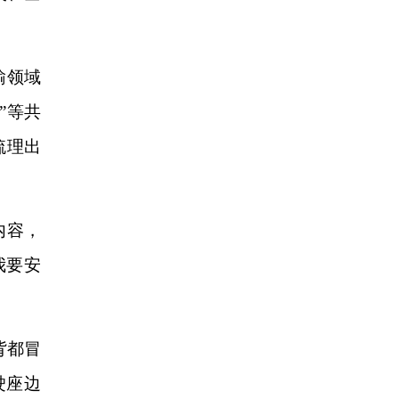
输领域
”等共
梳理出
内容，
我要安
背都冒
驶座边