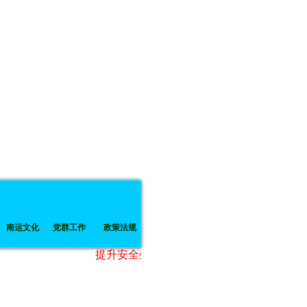
南运文化
党群工作
政策法规
提升安全生产水平，建设和谐平安南运