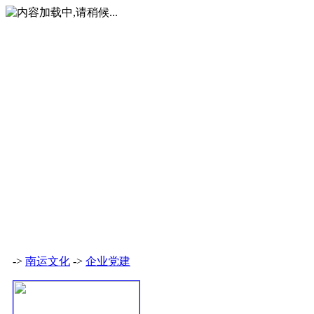
->
南运文化
->
企业党建