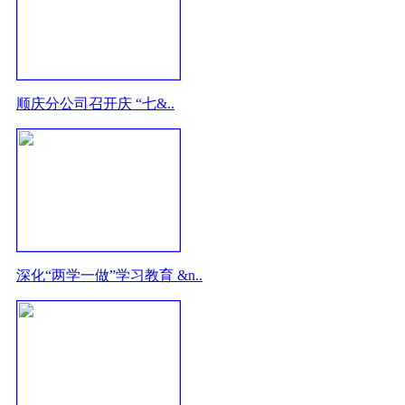
顺庆分公司召开庆 “七&..
深化“两学一做”学习教育 &n..