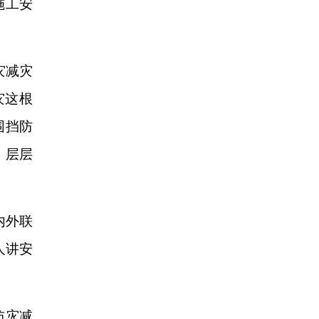
施工安
灾减灾
灾这根
围挡防
，层层
内外联
人讲安
防灾减