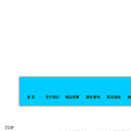
首 页
关于我们
南运荣誉
票务查询
客运信息
旅
TOP