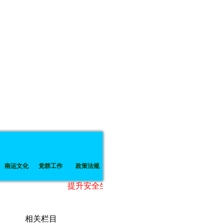
南运文化
党群工作
政策法规
提升安全生产水平，建设和谐平安南运
相关栏目