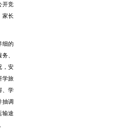
公开竞
、家长
详细的
服务、
况，安
研学旅
容、学
并抽调
运输途
。