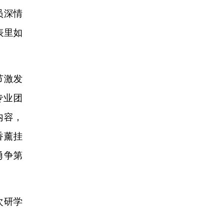
员深情
表里如
节激发
专业团
内容，
香薰挂
勇争第
次研学