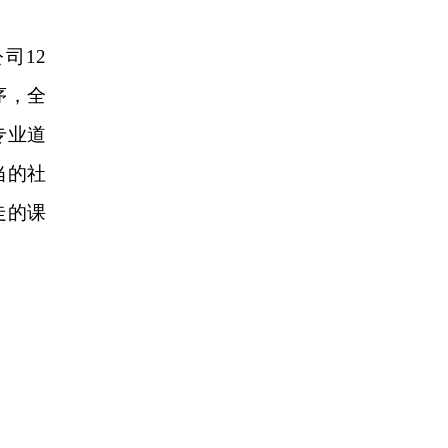
司12
序，全
专业道
当的社
走的课