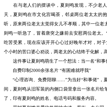
在与老人们的摆谈中，夏则鸣发现，不少老人过
天，夏则鸣在市文化宫喝茶，邻桌两位老太太的
听，原来两位老太太觉得女儿不孝顺，其中一位老
则鸣一听急了，冒着唐突之嫌前去安慰两位老太。
吃苦受累，现在应该开开心心过好晚年才对，对子
个小时的苦口婆心劝说，两老太的心结终于化解，
这件事让夏则鸣萌生了一个想法：当一名“和事佬
自费印制
2000余张名片 “有困难就呼我”
“心理咨询、免费陪聊……”为当好“和事佬”
间，夏则鸣从旧军装的内侧口袋里拿出一张名片给
了，印有夏则鸣的姓名、电话号码和服务内容。