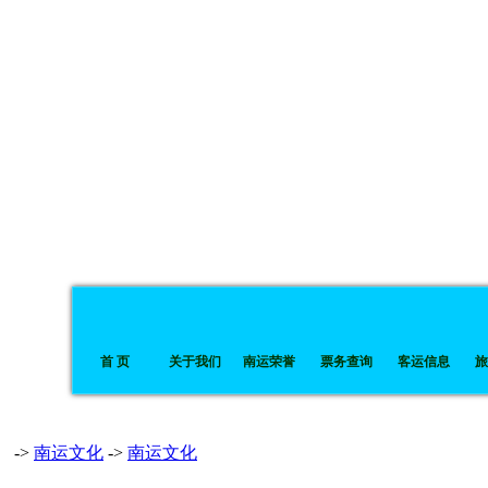
首 页
关于我们
南运荣誉
票务查询
客运信息
旅
->
南运文化
->
南运文化