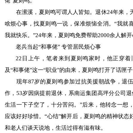
佬”夏则鸣。
在潆溪，夏则鸣可谓人人皆知。退休24年来，
啥烦心事，找夏则鸣一说，保准烦恼全消。“我就
我就快乐。”24年来，夏则鸣免费帮助2000余人解
老兵当起
“和事佬” 专管居民烦心事
22日上午，笔者来到夏则鸣家时，他正穿着
及“和事佬”这一“职业”的由来，夏则鸣打开了话匣
现年87岁的夏则鸣参加过抗美援朝战争，退伍
作，53岁因病提前退休
，系南运集团高坪分公司退
生活一下子空了，十分苦闷。”后来，他转念一想
应该好好珍惜。“心结”解开后，夏则鸣的精神状态
和老人们谈天说地，生活过得有滋有味。