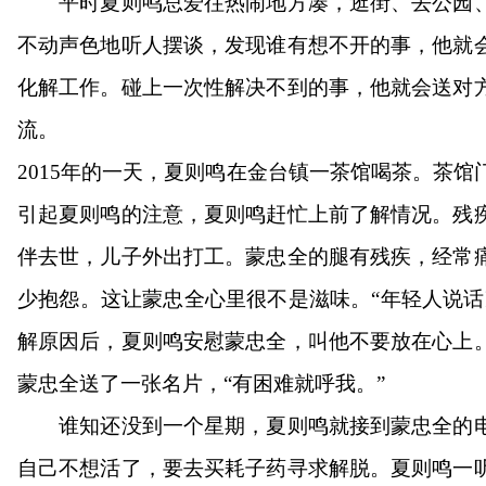
平时夏则鸣总爱往热闹地方凑，逛街、去公园、
不动声色地听人摆谈，发现谁有想不开的事，他就
化解工作。碰上一次性解决不到的事，他就会送对
流。
2015年的一天，夏则鸣在金台镇一茶馆喝茶。茶
引起夏则鸣的注意，夏则鸣赶忙上前了解情况。残
伴去世，儿子外出打工。蒙忠全的腿有残疾，经常
少抱怨。这让蒙忠全心里很不是滋味。“年轻人说话
解原因后，夏则鸣安慰蒙忠全，叫他不要放在心上
蒙忠全送了一张名片，“有困难就呼我。”
谁知还没到一个星期，夏则鸣就接到蒙忠全的电
自己不想活了，要去买耗子药寻求解脱。夏则鸣一