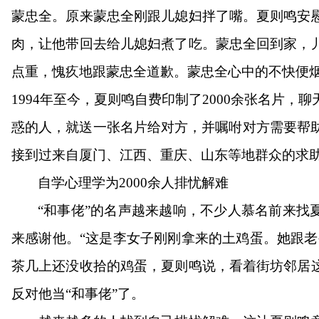
蒙忠全。原来蒙忠全刚跟儿媳妇拌了嘴。夏则鸣安
肉，让他带回去给儿媳妇煮了吃。蒙忠全回到家，
点重，愧疚地跟蒙忠全道歉。蒙忠全心中的不快便
1994年至今，夏则鸣自费印制了2000余张名片，
惑的人，就送一张名片给对方，并嘱咐对方需要帮助
接到过来自厦门、江西、重庆、山东等地群众的求
自学心理学
为
2000余人排忧解难
“和事佬”的名声越来越响，不少人慕名前来找
来感谢他。“这是李女子刚刚拿来的土鸡蛋。她跟老
茶几上还没收拾的鸡蛋，夏则鸣说，看着街坊邻居
反对他当“和事佬”了。